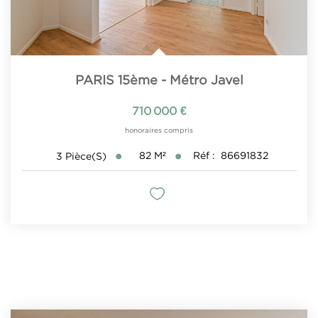
PARIS 15ème - Métro Javel
710 000 €
honoraires compris
82
M²
Réf :
86691832
3
Pièce(s)