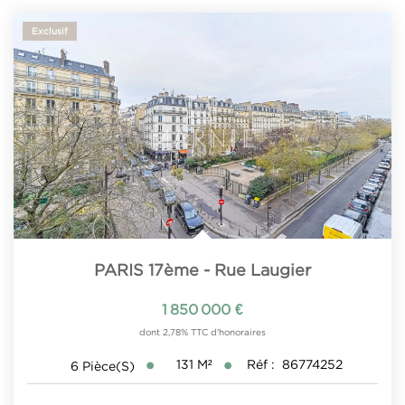
Exclusif
PARIS 17ème - Rue Laugier
1 850 000 €
dont 2,78% TTC d'honoraires
131
M²
Réf :
86774252
6
Pièce(s)