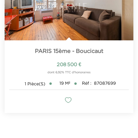
PARIS 15ème - Boucicaut
208 500 €
dont 6,92% TTC d'honoraires
19
M²
Réf :
87087699
1
Pièce(s)