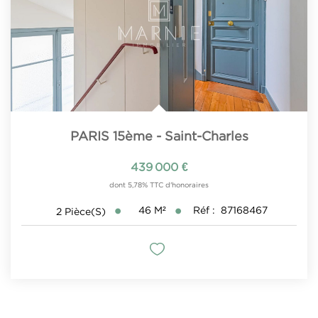
PARIS 15ème - Saint-Charles
439 000 €
dont 5,78% TTC d'honoraires
46
M²
Réf :
87168467
2
Pièce(s)