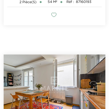
54
M²
Réf :
87160193
2
Pièce(s)