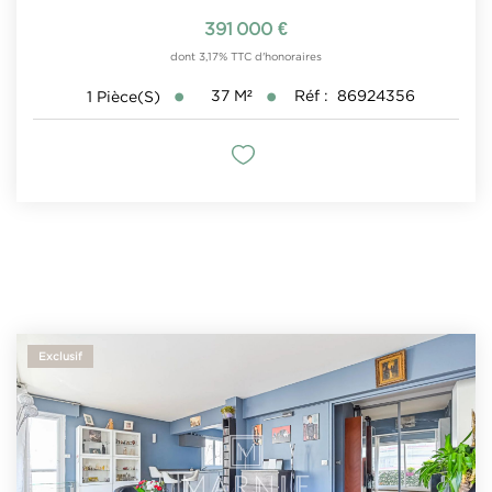
391 000 €
dont 3,17% TTC d'honoraires
37
M²
Réf :
86924356
1
Pièce(s)
Exclusif