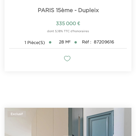
PARIS 15ème - Dupleix
335 000 €
dont 5,18% TTC d'honoraires
28
M²
Réf :
87209616
1
Pièce(s)
Exclusif