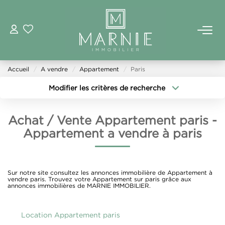
ACHETER
Accueil
A vendre
Appartement
Paris
LOUER
Modifier les critères de recherche
Type de transaction
Localisation
Acheter
Localisation
ESTIMER
Achat / Vente Appartement paris -
Type de bien
Sélectionnez...
Surface min
Appartement a vendre à paris
VENDRE
Budget max
Plus de critères
FAIRE GÉRER
Sur notre site consultez les annonces immobilière de Appartement à
Créer une alerte
vendre paris. Trouvez votre Appartement sur paris grâce aux
annonces immobilières de MARNIE IMMOBILIER.
AGENCE
Location Appartement paris