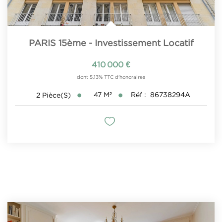
PARIS 15ème - Investissement Locatif
410 000 €
dont 5,13% TTC d'honoraires
47
M²
Réf :
86738294A
2
Pièce(s)