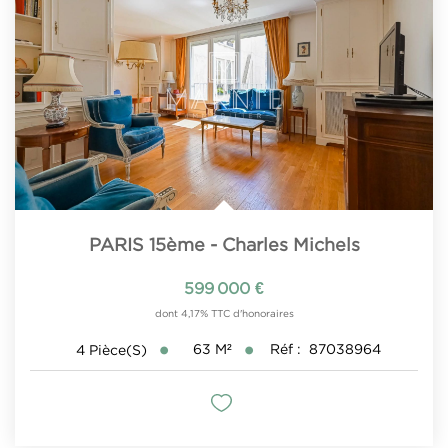
PARIS 15ème - Charles Michels
599 000 €
dont 4,17% TTC d'honoraires
63
M²
Réf :
87038964
4
Pièce(s)