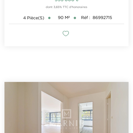
dont 3,65% TTC d'honoraires
90
M²
Réf :
86992715
4
Pièce(s)