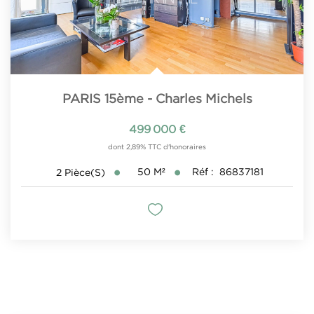
PARIS 15ème - Charles Michels
499 000 €
dont 2,89% TTC d'honoraires
50
M²
Réf :
86837181
2
Pièce(s)