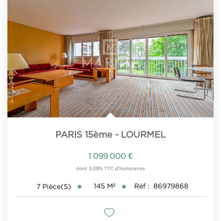
PARIS 15ème - LOURMEL
1 099 000 €
dont 3,39% TTC d'honoraires
145
M²
Réf :
86979868
7
Pièce(s)