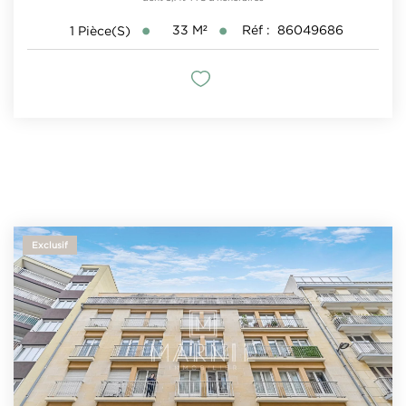
33
M²
Réf :
86049686
1
Pièce(s)
Exclusif