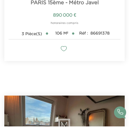
PARIS 15ème - Métro Javel
890 000 €
honoraires compris
106
M²
Réf :
86691378
3
Pièce(s)