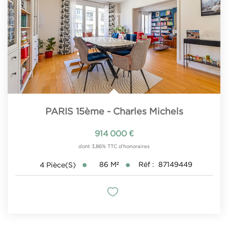
PARIS 15ème - Charles Michels
914 000 €
dont 3,86% TTC d'honoraires
86
M²
Réf :
87149449
4
Pièce(s)