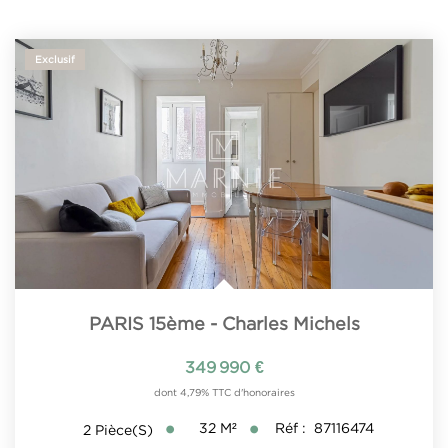
Exclusif
PARIS 15ème - Charles Michels
349 990 €
dont 4,79% TTC d'honoraires
32
M²
Réf :
87116474
2
Pièce(s)