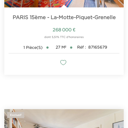
PARIS 15ème - La-Motte-Piquet-Grenelle
268 000 €
dont 5,51% TTC d'honoraires
27
M²
Réf :
87165679
1
Pièce(s)
Exclusif