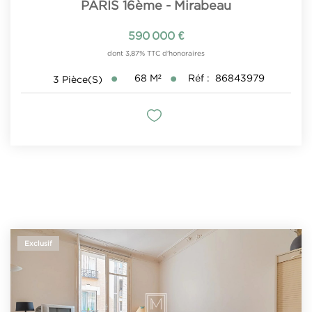
PARIS 16ème - Mirabeau
590 000 €
dont 3,87% TTC d'honoraires
68
M²
Réf :
86843979
3
Pièce(s)
Exclusif