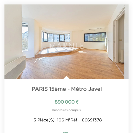
PARIS 15ème - Métro Javel
890 000 €
honoraires compris
3
Pièce(s)
106
M²
Réf :
86691378