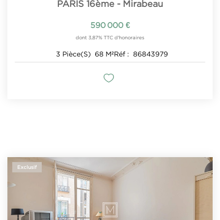
PARIS 16ème - Mirabeau
590 000 €
dont 3,87% TTC d'honoraires
3
Pièce(s)
68
M²
Réf :
86843979
Exclusif