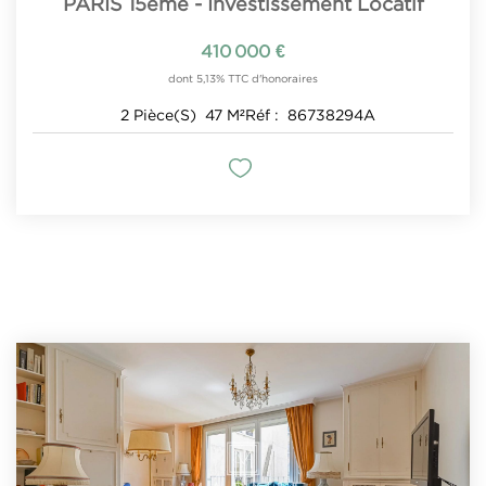
PARIS 15ème - Investissement Locatif
410 000 €
dont 5,13% TTC d'honoraires
2
Pièce(s)
47
M²
Réf :
86738294A