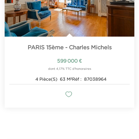
PARIS 15ème - Charles Michels
599 000 €
dont 4,17% TTC d'honoraires
4
Pièce(s)
63
M²
Réf :
87038964