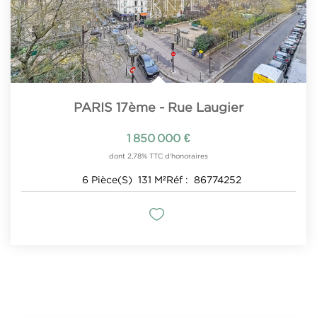
PARIS 17ème - Rue Laugier
1 850 000 €
dont 2,78% TTC d'honoraires
6
Pièce(s)
131
M²
Réf :
86774252