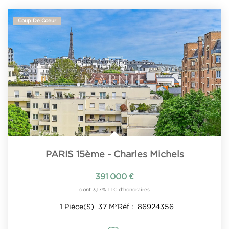
Coup De Coeur
PARIS 15ème - Charles Michels
391 000 €
dont 3,17% TTC d'honoraires
1
Pièce(s)
37
M²
Réf :
86924356