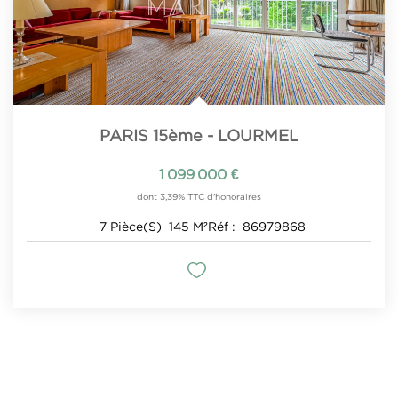
PARIS 15ème - LOURMEL
1 099 000 €
dont 3,39% TTC d'honoraires
7
Pièce(s)
145
M²
Réf :
86979868