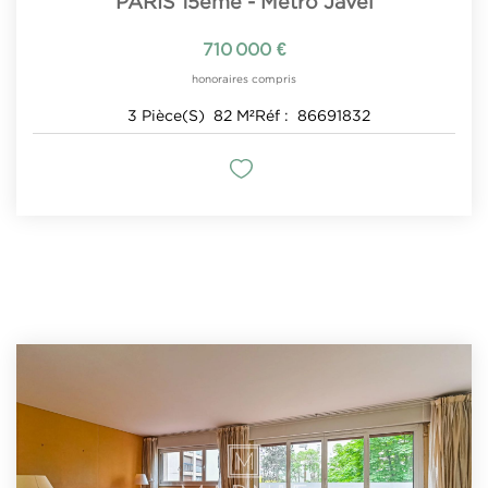
PARIS 15ème - Métro Javel
710 000 €
honoraires compris
3
Pièce(s)
82
M²
Réf :
86691832