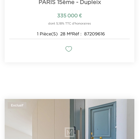
PARIS 15ème - Dupleix
335 000 €
dont 5,18% TTC d'honoraires
1
Pièce(s)
28
M²
Réf :
87209616
Exclusif