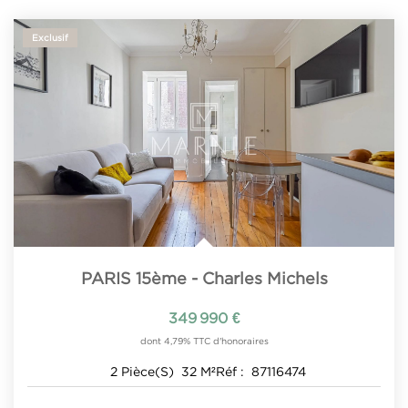
Exclusif
PARIS 15ème - Charles Michels
349 990 €
dont 4,79% TTC d'honoraires
2
Pièce(s)
32
M²
Réf :
87116474