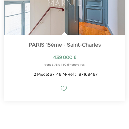
PARIS 15ème - Saint-Charles
439 000 €
dont 5,78% TTC d'honoraires
2
Pièce(s)
46
M²
Réf :
87168467