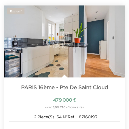
Exclusif
PARIS 16ème - Pte De Saint Cloud
479 000 €
dont 3,9% TTC d'honoraires
2
Pièce(s)
54
M²
Réf :
87160193