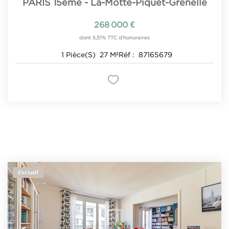
PARIS 15ème - La-Motte-Piquet-Grenelle
268 000 €
dont 5,51% TTC d'honoraires
1
Pièce(s)
27
M²
Réf :
87165679
Exclusif