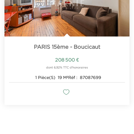
PARIS 15ème - Boucicaut
208 500 €
dont 6,92% TTC d'honoraires
1
Pièce(s)
19
M²
Réf :
87087699