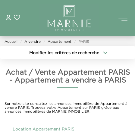
ACHETER
Accueil
A vendre
Appartement
PARIS
LOUER
Modifier les critères de recherche
Type de transaction
Localisation
ESTIMER
Achat / Vente Appartement PARIS
Type de bien
Acheter
Localisation
Surface min
- Appartement a vendre à PARIS
VENDRE
Sélectionnez...
Budget max
Plus de critères
FAIRE GÉRER
Sur notre site consultez les annonces immobilière de Appartement à
Créer une alerte
vendre PARIS. Trouvez votre Appartement sur PARIS grâce aux
annonces immobilières de MARNIE IMMOBILIER.
AGENCE
Location Appartement PARIS