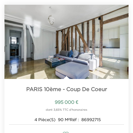
PARIS 10ème - Coup De Coeur
995 000 €
dont 3,65% TTC d'honoraires
4
Pièce(s)
90
M²
Réf :
86992715