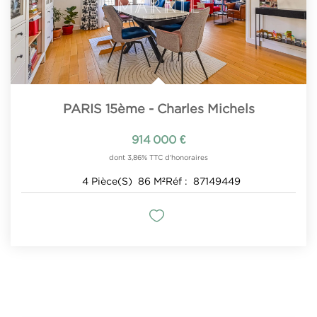
PARIS 15ème - Charles Michels
914 000 €
dont 3,86% TTC d'honoraires
4
Pièce(s)
86
M²
Réf :
87149449