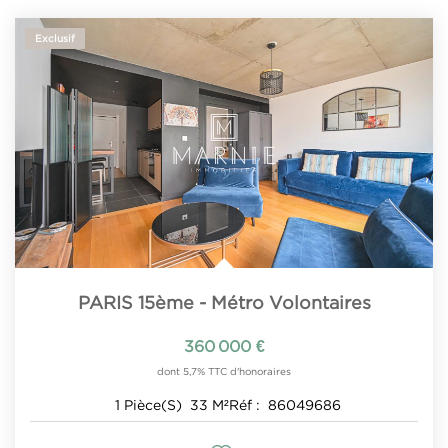
Exclusif
PARIS 15ème - Métro Volontaires
360 000 €
dont 5,7% TTC d'honoraires
1
Pièce(s)
33
M²
Réf :
86049686