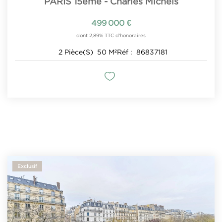
PARIS 15ème - Charles Michels
499 000 €
dont 2,89% TTC d'honoraires
2
Pièce(s)
50
M²
Réf :
86837181
Exclusif